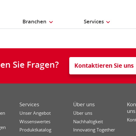
Branchen
Services
en Sie Fragen?
Kontaktieren Sie uns
Services
Über uns
Kon
uns
sen
Unser Angebot
Über uns
Kont
Wissenswertes
Nachhaltigkeit
gen
Produktkatalog
Innovating Together