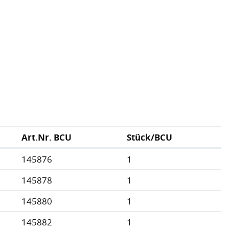
Art.Nr. BCU
Stück/BCU
145876
1
145878
1
145880
1
145882
1