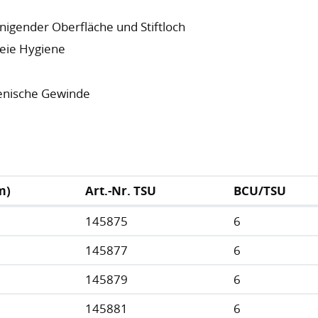
inigender Oberfläche und Stiftloch
reie Hygiene
ienische Gewinde
m)
Art.-Nr. TSU
BCU/TSU
145875
6
145877
6
145879
6
145881
6