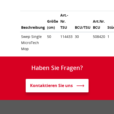
Art.-
Größe
Nr.
Art.Nr.
Beschreibung
(cm)
TSU
BCU/TSU
BCU
Stü
Swep Single
50
114433
30
508420
1
MicroTech
Mop
Haben Sie Fragen?
Kontaktieren Sie uns