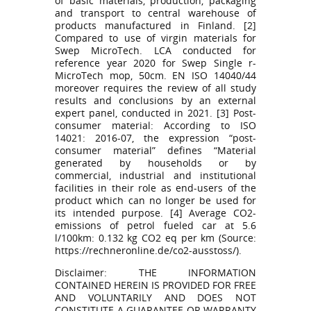
of basic materials, production, packaging
and transport to central warehouse of
products manufactured in Finland. [2]
Compared to use of virgin materials for
Swep MicroTech. LCA conducted for
reference year 2020 for Swep Single r-
MicroTech mop, 50cm. EN ISO 14040/44
moreover requires the review of all study
results and conclusions by an external
expert panel, conducted in 2021. [3] Post-
consumer material: According to ISO
14021: 2016-07, the expression “post-
consumer material” defines “Material
generated by households or by
commercial, industrial and institutional
facilities in their role as end-users of the
product which can no longer be used for
its intended purpose. [4] Average CO2-
emissions of petrol fueled car at 5.6
l/100km: 0.132 kg CO2 eq per km (Source:
https://rechneronline.de/co2-ausstoss/).
Disclaimer: THE INFORMATION
CONTAINED HEREIN IS PROVIDED FOR FREE
AND VOLUNTARILY AND DOES NOT
CONSTITUTE A GUARANTEE OR WARRANTY