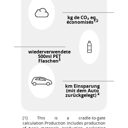
kg de CO₂ eq.
1;2
économisés
wiederverwendete
500ml PET
3
Flaschen
km Einsparung
(mit dem Auto
4
zurückgelegt)
[1] This is a cradle-to-gate
calculation.Production includes production