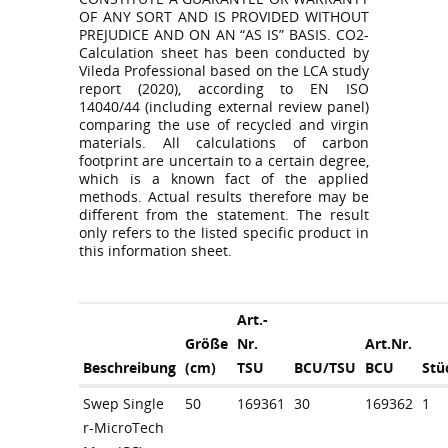
OF ANY SORT AND IS PROVIDED WITHOUT
PREJUDICE AND ON AN “AS IS” BASIS. CO2-
Calculation sheet has been conducted by
Vileda Professional based on the LCA study
report (2020), according to EN ISO
14040/44 (including external review panel)
comparing the use of recycled and virgin
materials. All calculations of carbon
footprint are uncertain to a certain degree,
which is a known fact of the applied
methods. Actual results therefore may be
different from the statement. The result
only refers to the listed specific product in
this information sheet.
Art.-
Größe
Nr.
Art.Nr.
Beschreibung
(cm)
TSU
BCU/TSU
BCU
Stü
Swep Single
50
169361
30
169362
1
r-MicroTech