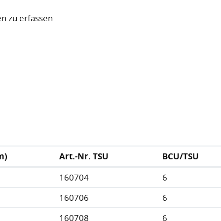
en zu erfassen
m)
Art.-Nr. TSU
BCU/TSU
160704
6
160706
6
160708
6