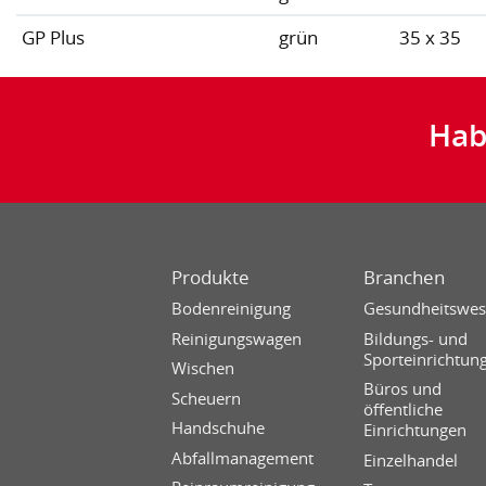
GP Plus
grün
35 x 35
Hab
Produkte
Branchen
Bodenreinigung
Gesundheitswe
Reinigungswagen
Bildungs- und
Sporteinrichtun
Wischen
Büros und
Scheuern
öffentliche
Handschuhe
Einrichtungen
Abfallmanagement
Einzelhandel